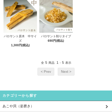
パロサント原木 中サイ
パロサント削りタイプ
ズ
690円(税込)
1,300円(税込)
5
1
5
全
商品
-
表示
< Prev
Next >
カテゴリーから探す
あこや貝（姿磨き）