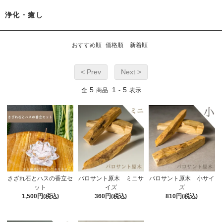
浄化・癒し
おすすめ順
価格順
新着順
< Prev
Next >
5
1
5
全
商品
-
表示
さざれ石とハスの香立セ
パロサント原木 ミニサ
パロサント原木 小サイ
ット
イズ
ズ
1,500円(税込)
360円(税込)
810円(税込)