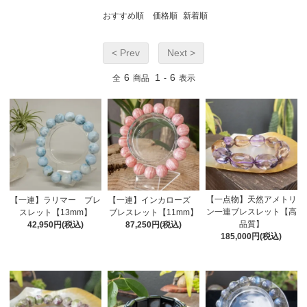
おすすめ順
価格順
新着順
< Prev
Next >
6
1
6
全
商品
-
表示
【一点物】天然アメトリ
【一連】ラリマー ブレ
【一連】インカローズ
ン一連ブレスレット【高
スレット【13mm】
ブレスレット【11mm】
品質】
42,950円(税込)
87,250円(税込)
185,000円(税込)