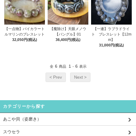
【一点物】バイカラート
【魔除け】天眼メノウ
【一連】ラブラドライ
ルマリンのブレスレット
【バングル】01
ト ブレスレット【12m
32,050円(税込)
36,400円(税込)
m】
31,000円(税込)
6
1
6
全
商品
-
表示
< Prev
Next >
カテゴリーから探す
あこや貝（姿磨き）
スウセラ