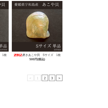
 1枚
磨きあこや貝 Sサイズ 1枚
500円(税込)
<
1
2
3
>