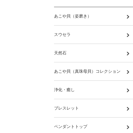
あこや貝（姿磨き）
スウセラ
天然石
あこや貝（真珠母貝）コレクション
浄化・癒し
ブレスレット
ペンダントトップ