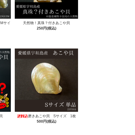
 Mサイ
天然物！真珠？付きあこや貝
250円(税込)
貝
磨きあこや貝 Sサイズ 1枚
500円(税込)