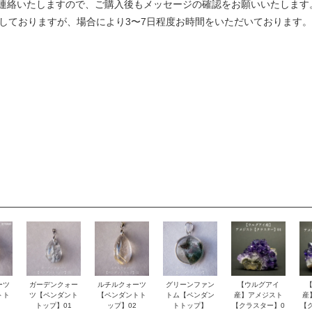
連絡いたしますので、ご購入後もメッセージの確認をお願いいたします
定しておりますが、場合により3〜7日程度お時間をいただいております。
ーツ
ガーデンクォー
ルチルクォーツ
グリーンファン
【ウルグアイ
トト
ツ【ペンダント
【ペンダントト
トム【ペンダン
産】アメジスト
産
トップ】01
ップ】02
トトップ】
【クラスター】0
【