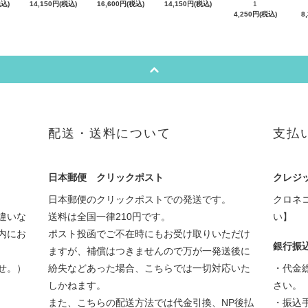
税込)
14,150円(税込)
16,600円(税込)
14,150円(税込)
1
4,250円(税込)
8
配送・送料について
支払
日本郵便 クリックポスト
クレジ
日本郵便のクリックポストでの発送です。
クロネ
違いな
送料は全国一律210円です。
い】
内にお
ポスト投函でご不在時にもお受け取りいただけ
銀行振
ますが、補償はつきませんので万が一発送後に
せ。）
紛失などあった場合、こちらでは一切対応いた
・代金
しかねます。
さい。
また、こちらの配送方法では代金引換、NP後払
・振込