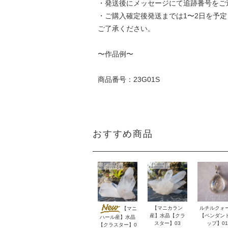
・発送後にメッセージにて追跡番号をご
・ご購入確定後発送までは1〜2日を予
ご了承ください。
〜作品例〜
商品番号：23G01S
おすすめ商品
【マニカラン
ルチルクォ
【マニ
産】水晶【クラ
【ペンダン
ハール産】水晶
スター】03
ップ】01
【クラスター】0