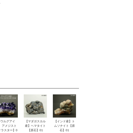
。
【ウルグアイ
【マダガスカル
【インド産】ト
】アメジスト
産】ヘマタイト
ムソナイト【原
クラスター】0
【原石】01
石】01