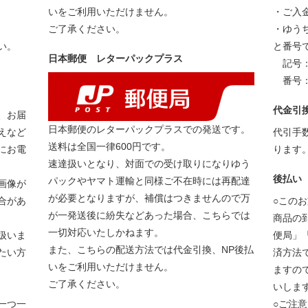
いをご利用いただけません。
・ご入
ご了承ください。
・ゆう
い。
と番号
日本郵便 レターパックプラス
記号：1
番号：2
代金引
、お届
日本郵便のレターパックプラスでの発送です。
えなど
代引手
送料は全国一律600円です。
にお電
ります
速達扱いとなり、対面での受け取りになりゆう
後払い
パックやヤマト運輸と同様ご不在時には再配達
画像が
が必要となりますが、補償はつきませんので万
合があ
○この
が一発送後に紛失などあった場合、こちらでは
商品の
一切対応いたしかねます。
扱いま
便局」
また、こちらの配送方法では代金引換、NP後払
たい方
済方法
いをご利用いただけません。
ますの
ご了承ください。
いしま
一つ一
○ご注意