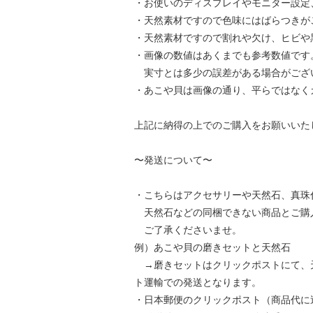
・お使いのディスプレイやモニター設定
・天然素材ですので色味にはばらつきが
・天然素材ですので割れや欠け、ヒビや
・画像の数値はあくまでも参考数値です
実寸とは多少の誤差がある場合がござ
・あこや貝は画像の通り、平らではなく
上記に納得の上でのご購入をお願いいた
〜発送について〜
・こちらはアクセサリーや天然石、真珠
天然石などの同梱できない商品とご購
ご了承くださいませ。
例）あこや貝の磨きセットと天然石
→磨きセットはクリックポストにて、天
ト運輸での発送となります。
・日本郵便のクリックポスト（商品代に