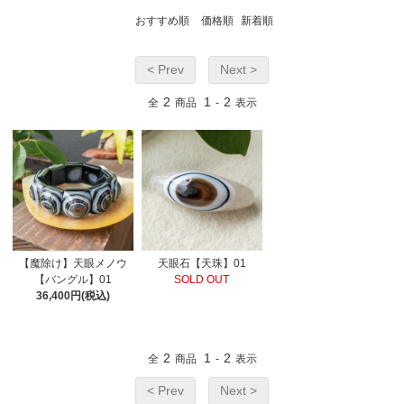
おすすめ順
価格順
新着順
< Prev
Next >
2
1
2
全
商品
-
表示
【魔除け】天眼メノウ
天眼石【天珠】01
【バングル】01
SOLD OUT
36,400円(税込)
2
1
2
全
商品
-
表示
< Prev
Next >