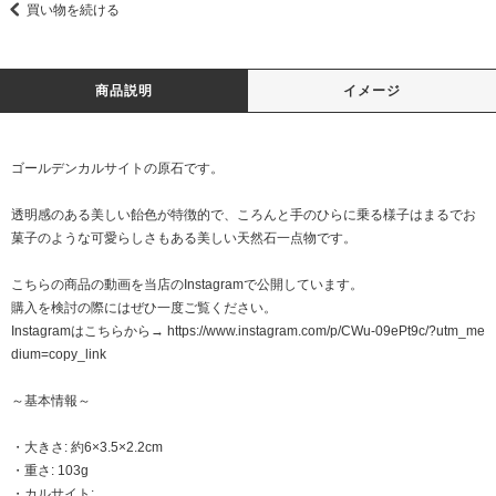
買い物を続ける
商品説明
イメージ
ゴールデンカルサイトの原石です。
透明感のある美しい飴色が特徴的で、ころんと手のひらに乗る様子はまるでお
菓子のような可愛らしさもある美しい天然石一点物です。
こちらの商品の動画を当店のInstagramで公開しています。
購入を検討の際にはぜひ一度ご覧ください。
Instagramはこちらから→
https://www.instagram.com/p/CWu-09ePt9c/?utm_me
dium=copy_link
～基本情報～
・大きさ: 約6×3.5×2.2cm
・重さ: 103g
・カルサイト: