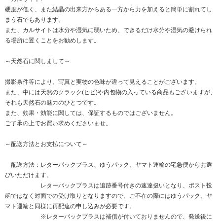
硬度が低く、また結晶の出来方からある一方から力を加えると簡単に割れてし
まう石でもあります。
また、カルサイトは水分や湿気に弱いため、できるだけ水分や湿気の避けられ
る場所に置くことをお勧めします。
～天然石に関しまして～
撮影条件等により、写真と実物の色味が違って見えることがございます。
また、中には天然のクラック(ヒビ)や内包物の入っている商品もございますが、
それも天然石の魅力のひとつです。
また、効果・効能に関しては、保証するものではございません。
ご了承の上でお買い求めくださいませ。
～配送方法とお支払について～
配送方法：レターパックプラス、ゆうパック、ヤマト運輸の宅急便からお選
びいただけます。
レターパックプラスは追跡番号付きの速達扱いとなり、ポスト投
函ではなく対面での受け取りとなりますので、ご不在の際にはゆうパック、ヤ
マト運輸と同様に再配達の申し込みが必要です。
※レターパックプラスは補償が付いておりませんので、発送後に