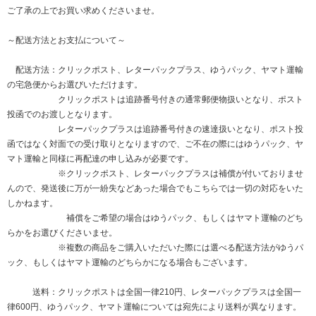
ご了承の上でお買い求めくださいませ。
～配送方法とお支払について～
配送方法：クリックポスト、レターパックプラス、ゆうパック、ヤマト運輸
の宅急便からお選びいただけます。
クリックポストは追跡番号付きの通常郵便物扱いとなり、ポスト
投函でのお渡しとなります。
レターパックプラスは追跡番号付きの速達扱いとなり、ポスト投
函ではなく対面での受け取りとなりますので、ご不在の際にはゆうパック、ヤ
マト運輸と同様に再配達の申し込みが必要です。
※クリックポスト、レターパックプラスは補償が付いておりませ
んので、発送後に万が一紛失などあった場合でもこちらでは一切の対応をいた
しかねます。
補償をご希望の場合はゆうパック、もしくはヤマト運輸のどち
らかをお選びくださいませ。
※複数の商品をご購入いただいた際には選べる配送方法がゆうパ
ック、もしくはヤマト運輸のどちらかになる場合もございます。
送料：クリックポストは全国一律210円、レターパックプラスは全国一
律600円、ゆうパック、ヤマト運輸については宛先により送料が異なります。