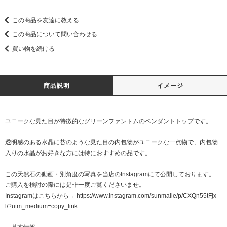
この商品を友達に教える
この商品について問い合わせる
買い物を続ける
商品説明
イメージ
ユニークな見た目が特徴的なグリーンファントムのペンダントトップです。
透明感のある水晶に苔のような見た目の内包物がユニークな一点物で、内包物
入りの水晶がお好きな方には特におすすめの品です。
この天然石の動画・別角度の写真を当店のInstagramにて公開しております。
ご購入を検討の際には是非一度ご覧くださいませ。
Instagramはこちらから→
https://www.instagram.com/sunmalie/p/CXQn55tFjx
l/?utm_medium=copy_link