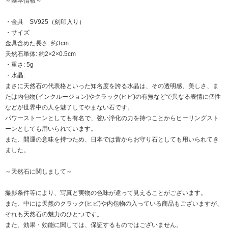
～基本情報～
・金具 SV925（刻印入り）
・サイズ
金具含めた長さ: 約3cm
天然石単体: 約2×2×0.5cm
・重さ: 5g
・水晶:
まさに天然石の代表格といった知名度を誇る水晶は、その透明感、美しさ、ま
たは内包物(インクルージョン)やクラック(ヒビ)の有無などで異なる表情に個性
などが世界中の人を魅了してやまない石です。
パワーストーンとしても有名で、強い浄化の力を持つことからヒーリングスト
ーンとしても用いられています。
また、開運の意味を持つため、日本では昔からお守り石としても用いられてき
ました。
～天然石に関しまして～
撮影条件等により、写真と実物の色味が違って見えることがございます。
また、中には天然のクラック(ヒビ)や内包物の入っている商品もございますが、
それも天然石の魅力のひとつです。
また、効果・効能に関しては、保証するものではございません。