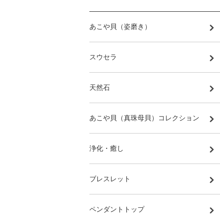
あこや貝（姿磨き）
スウセラ
天然石
あこや貝（真珠母貝）コレクション
浄化・癒し
ブレスレット
ペンダントトップ