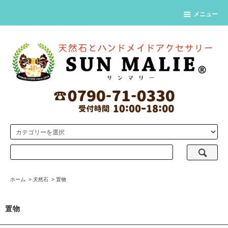
メニュー
ホーム
>
天然石
>
置物
置物