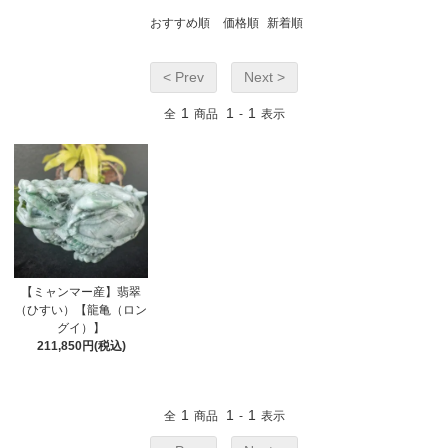
おすすめ順
価格順
新着順
< Prev
Next >
1
1
1
全
商品
-
表示
【ミャンマー産】翡翠
（ひすい）【龍亀（ロン
グイ）】
211,850円(税込)
1
1
1
全
商品
-
表示