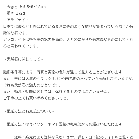
・大きさ: 約6.5×8×4.8cm
・重さ: 172g
・アラゴナイト:
日本では霰石とも呼ばれているまさに霰のような結晶が集まっている様子が特
徴的な石です。
アラゴナイトは持ち主の魅力を高め、人との繋がりを有意義なものにしてくれ
ると言われています。
～天然石に関しまして～
撮影条件等により、写真と実物の色味が違って見えることがございます。
また、中には天然のクラック(ヒビ)や内包物の入っている商品もございますが、
それも天然石の魅力のひとつです。
また、効果・効能に関しては、保証するものではございません。
ご了承の上でお買い求めくださいませ。
～配送方法とお支払について～
配送方法：ゆうパック、ヤマト運輸の宅急便からお選びいただけます。
送料：宛先により送料が異なります。詳しくは下記のサイトをご覧くだ