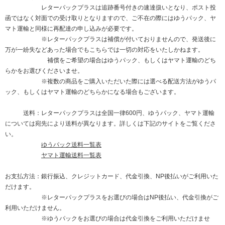
レターパックプラスは追跡番号付きの速達扱いとなり、ポスト投
函ではなく対面での受け取りとなりますので、ご不在の際にはゆうパック、ヤ
マト運輸と同様に再配達の申し込みが必要です。
※レターパックプラスは補償が付いておりませんので、発送後に
万が一紛失などあった場合でもこちらでは一切の対応をいたしかねます。
補償をご希望の場合はゆうパック、もしくはヤマト運輸のどち
らかをお選びくださいませ。
※複数の商品をご購入いただいた際には選べる配送方法がゆうパ
ック、もしくはヤマト運輸のどちらかになる場合もございます。
送料：レターパックプラスは全国一律600円、ゆうパック、ヤマト運輸
については宛先により送料が異なります。詳しくは下記のサイトをご覧くださ
い。
ゆうパック送料一覧表
ヤマト運輸送料一覧表
お支払方法：銀行振込、クレジットカード、代金引換、NP後払いがご利用いた
だけます。
※レターパックプラスをお選びの場合はNP後払い、代金引換がご
利用いただけません。
※ゆうパックをお選びの場合は代金引換をご利用いただけませ