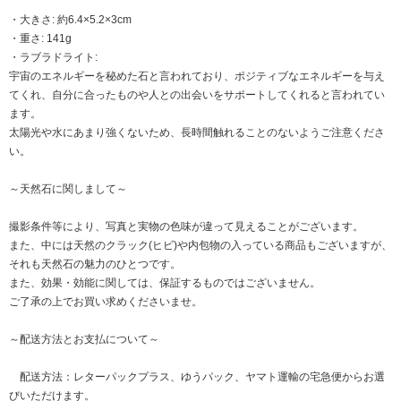
・大きさ: 約6.4×5.2×3cm
・重さ: 141g
・ラブラドライト:
宇宙のエネルギーを秘めた石と言われており、ポジティブなエネルギーを与え
てくれ、自分に合ったものや人との出会いをサポートしてくれると言われてい
ます。
太陽光や水にあまり強くないため、長時間触れることのないようご注意くださ
い。
～天然石に関しまして～
撮影条件等により、写真と実物の色味が違って見えることがございます。
また、中には天然のクラック(ヒビ)や内包物の入っている商品もございますが、
それも天然石の魅力のひとつです。
また、効果・効能に関しては、保証するものではございません。
ご了承の上でお買い求めくださいませ。
～配送方法とお支払について～
配送方法：レターパックプラス、ゆうパック、ヤマト運輸の宅急便からお選
びいただけます。