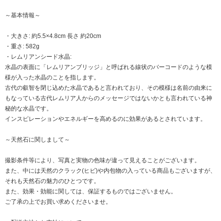
～基本情報～
・大きさ: 約5.5×4.8cm 長さ 約20cm
・重さ: 582g
・レムリアンシード水晶:
水晶の表面に「レムリアンブリッジ」と呼ばれる線状のバーコードのような模
様が入った水晶のことを指します。
古代の叡智を閉じ込めた水晶であると言われており、その模様は名前の由来に
もなっている古代レムリア人からのメッセージではないかとも言われている神
秘的な水晶です。
インスピレーションやエネルギーを高めるのに効果があるとされています。
～天然石に関しまして～
撮影条件等により、写真と実物の色味が違って見えることがございます。
また、中には天然のクラック(ヒビ)や内包物の入っている商品もございますが、
それも天然石の魅力のひとつです。
また、効果・効能に関しては、保証するものではございません。
ご了承の上でお買い求めくださいませ。