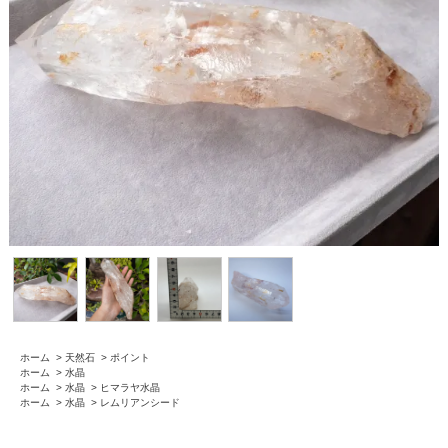
ホーム
>
天然石
>
ポイント
ホーム
>
水晶
ホーム
>
水晶
>
ヒマラヤ水晶
ホーム
>
水晶
>
レムリアンシード