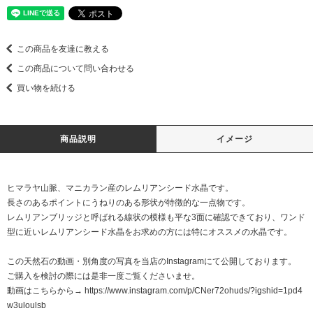
この商品を友達に教える
この商品について問い合わせる
買い物を続ける
商品説明
イメージ
ヒマラヤ山脈、マニカラン産のレムリアンシード水晶です。
長さのあるポイントにうねりのある形状が特徴的な一点物です。
レムリアンブリッジと呼ばれる線状の模様も平な3面に確認できており、ワンド
型に近いレムリアンシード水晶をお求めの方には特にオススメの水晶です。
この天然石の動画・別角度の写真を当店のInstagramにて公開しております。
ご購入を検討の際には是非一度ご覧くださいませ。
動画はこちらから→
https://www.instagram.com/p/CNer72ohuds/?igshid=1pd4
w3uloulsb